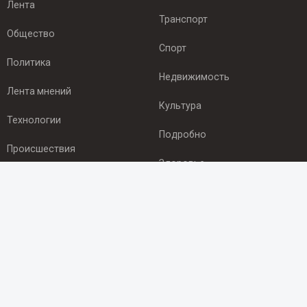
Лента
Транспорт
Общество
Спорт
Политика
Недвижимость
Лента мнений
Культура
Технологии
Подробно
Происшествия
Здоровье
Экономика
ПОДПИСКА
Подпишись на рассылку NEWSROOM24
и будь
в курсе новостей в своём городе:
Подписаться