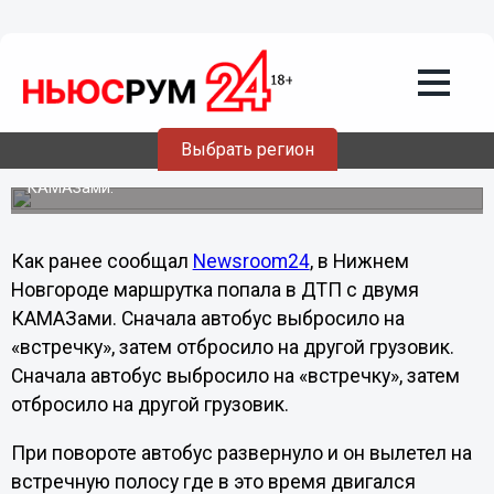
Общество
28.11.2012
03:05
Подробности столкновения маршрутки
с КАМАЗом в Нижнем Новгороде
Выбрать регион
В Нижнем Новгороде маршрутка попала в ДТП с двумя
КАМАЗами.
Как ранее сообщал
Newsroom24
, в Нижнем
Новгороде маршрутка попала в ДТП с двумя
КАМАЗами. Сначала автобус выбросило на
«встречку», затем отбросило на другой грузовик.
Сначала автобус выбросило на «встречку», затем
отбросило на другой грузовик.
При повороте автобус развернуло и он вылетел на
встречную полосу где в это время двигался