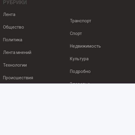
РУБРИКИ
Лента
Транспорт
Общество
Спорт
Политика
Недвижимость
Лента мнений
Культура
Технологии
Подробно
Происшествия
Здоровье
Экономика
ПОДПИСКА
Подпишись на рассылку NEWSROOM24
и будь
в курсе новостей в своём городе: