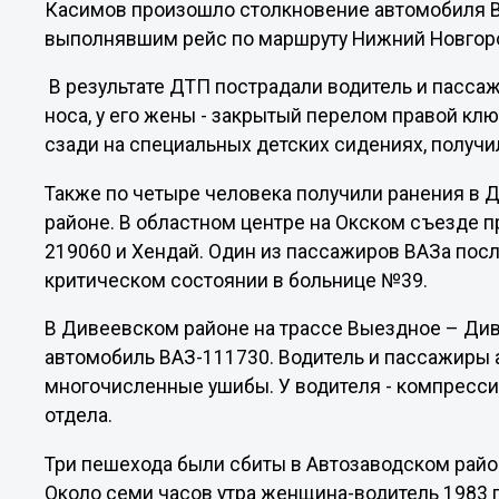
Касимов произошло столкновение автомобиля В
выполнявшим рейс по маршруту Нижний Новгоро
В результате ДТП пострадали водитель и пасса
носа, у его жены - закрытый перелом правой клю
сзади на специальных детских сидениях, получи
Также по четыре человека получили ранения в
районе. В областном центре на Окском съезде 
219060 и Хендай. Один из пассажиров ВАЗа посл
критическом состоянии в больнице №39.
В Дивеевском районе на трассе Выездное – Див
автомобиль ВАЗ-111730. Водитель и пассажиры 
многочисленные ушибы. У водителя - компресс
отдела.
Три пешехода были сбиты в Автозаводском райо
Около семи часов утра женщина-водитель 1983 