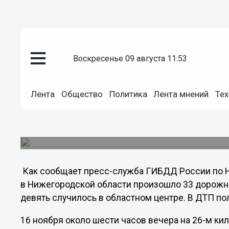
воскресенье 09 августа 11:53
Общество
17.11.2012
21:58
Лента
Общество
Политика
Лента мнений
Тех
37 нижегородцев получили ран
сутки
В Нижегородской области произошло 33 дорож
Как сообщает пресс-служба ГИБДД России по Н
в Нижегородской области произошло 33 дорожн
девять случилось в областном центре. В ДТП по
16 ноября около шести часов вечера на 26-м к