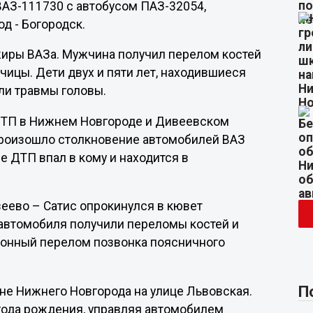
АЗ-111730 с автобусом ПАЗ-32054,
д - Богородск.
жиры ВАЗа. Мужчина получил перелом костей
чицы. Дети двух и пяти лет, находившиеся
ли травмы головы.
 ДТП в Нижнем Новгороде и Дивеевском
произошло столкновение автомобилей ВАЗ
е ДТП впал в кому и находится в
еево – Сатис опрокинулся в кювет
автомобиля получили переломы костей и
ионный перелом позвонка поясничного
П
не Нижнего Новгорода на улице Львовская.
года рождения, управляя автомобилем