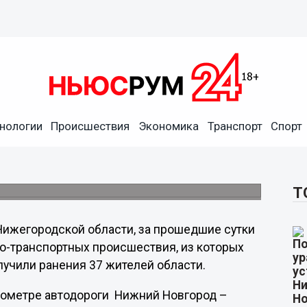
нологии
Происшествия
Экономика
Транспорт
Спорт
ения в ДТП за прошедшие
но-транспортных происшествия.
Т
ижегородской области, за прошедшие сутки
о-транспортных происшествия, из которых
лучили ранения 37 жителей области.
илометре автодороги Нижний Новгород –