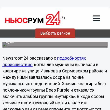
15.11.2012
09:18
Нижегородский поклонник хард-рока,
убивший любителя шансона, получил 9
лет тюрьмы
Сегодня Сормовский районный суд Нижнего Новгорода
Выбрать регион
вынесен приговор молодому человеку, об этом
сообщает пресс-служба Нижегородского областного
суда.
Newsroom24 рассказало о
подробностях
происшествия
, когда два мужчины выпивали в
квартире на улице Иванова в Сормовском районе и
между ними завязалась ссора на почве
музыкальных предпочтений. Хозяин квартиры был
поклонником группы Deep Purple и отказался
включить альбом группы «Бутырка». В ходе ссоры
хозяин схватил кухонный нож и нанес им
несколько ран своему оппоненту, от которых тот