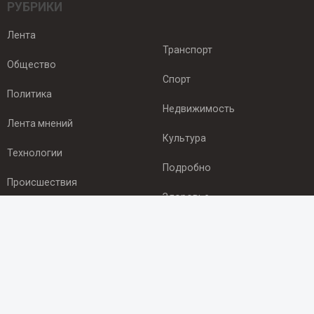
РУБРИКИ
Лента
Транспорт
Общество
Спорт
Политика
Недвижимость
Лента мнений
Культура
Технологии
Подробно
Происшествия
Здоровье
Экономика
ПОДПИСКА
Подпишись на рассылку NEWSROOM24
и будь
в курсе новостей в своём городе: