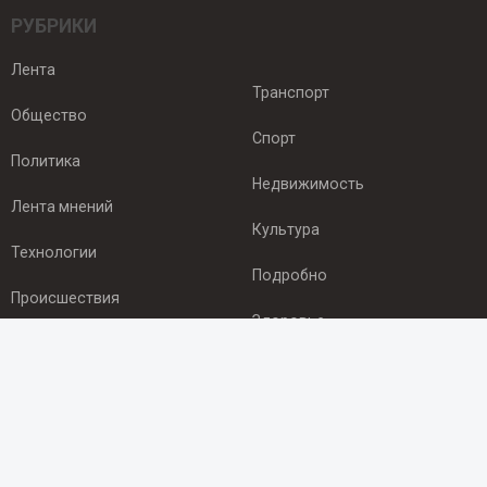
РУБРИКИ
Лента
Транспорт
Общество
Спорт
Политика
Недвижимость
Лента мнений
Культура
Технологии
Подробно
Происшествия
Здоровье
Экономика
ПОДПИСКА
Подпишись на рассылку NEWSROOM24
и будь
в курсе новостей в своём городе: