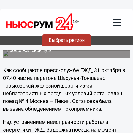
Общество
31.10.2012
21:51
Энергетики ГЖД вырвали из ледяного
плена поезд Москва-Пекин
Выбрать регион
В 9.16 31 октября по московскому времени состав
продолжил свой путь.
Как сообщают в пресс-службе ГЖД, 31 октября в
07.40 час на перегоне Шахунья-Тоншаево
Горьковской железной дороги из-за
неблагоприятных погодных условий остановлен
поезд № 4 Москва – Пекин. Остановка была
вызвана обледенением токоприемника.
Над устранением неисправности работали
энергетики ГЖД. Задержка поезда на момент