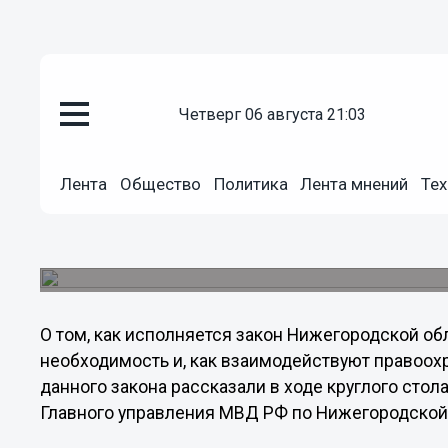
Общество
четверг 06 августа 21:03
31.10.2012
17:29
Нижегородские правоохранител
общественности обсудили рабо
Лента
Общество
Политика
Лента мнений
Тех
«родительского» патрулей
Состоялся круглый стол на тему «Как спасает н
пребывания детей и подростков в общественных
О том, как исполняется закон Нижегородской обл
необходимость и, как взаимодействуют правоох
данного закона рассказали в ходе круглого стола
Главного управления МВД РФ по Нижегородской