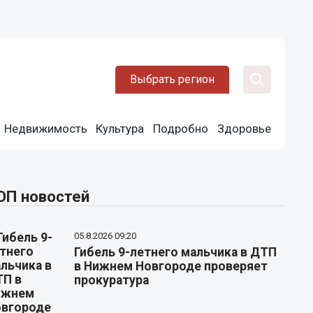
Выбрать регион
Недвижимость
Культура
Подробно
Здоровье
ОП новостей
05.8.2026 09:20
Гибель 9-летнего мальчика в ДТП
в Нижнем Новгороде проверяет
прокуратура