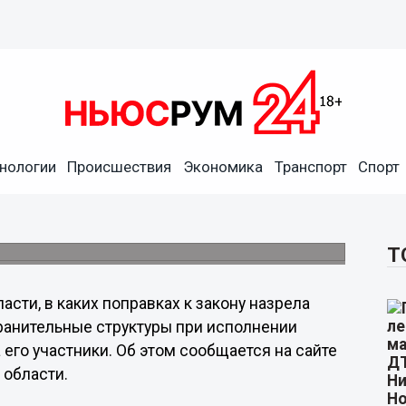
и и представители
ту «социального» и
нологии
Происшествия
Экономика
Транспорт
Спорт
аших детей закон «Об ограничении
 местах»: итоги мониторинга».
Т
асти, в каких поправках к закону назрела
ранительные структуры при исполнении
 его участники. Об этом сообщается на сайте
 области.