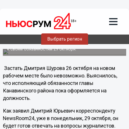
Общество
27.10.2012
04:44
«Все вопросы – с понедельника», –
Дмитрий Шуров
Выбрать регион
Новый глава Канавинского района администрации
Нижнего Новгорода (пока с приставкой и.о.) приступает
к своим обязанностям 29 октября.
Застать Дмитрия Шурова 26 октября на новом
рабочем месте было невозможно. Выяснилось,
что исполняющий обязанности главы
Канавинского района пока оформляется на
должность.
Как заявил Дмитрий Юрьевич корреспонденту
NewsRoom24, уже в понедельник, 29 октября, он
будет готов отвечать на вопросы журналистов.