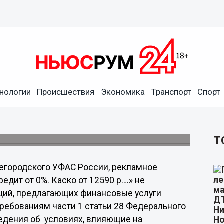
нологии
Происшествия
Экономика
Транспорт
Спорт
афован на сто тысяч рублей
лощади Лядова, не соответствовала закону
Т
егородского УФАС России, рекламное
дит от 0%. Каско от 12590 р….» не
ций, предлагающих финансовые услуги
требованиям части 1 статьи 28 Федерального
ведения об условиях, влияющие на