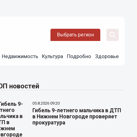
Выбрать регион
Недвижимость
Культура
Подробно
Здоровье
ОП новостей
05.8.2026 09:20
Гибель 9-летнего мальчика в ДТП
в Нижнем Новгороде проверяет
прокуратура