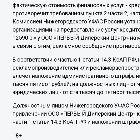
фактическую стоимость финансовых услуг - креди
противоречит требованиям пункта 2 части 2, част
Комиссией Нижегородского УФАС России устано
организациями на предоставление услуг кредито
12590 р.» у ООО «ПЕРВЫЙ Дилерский Центр» на 
в связи с этим, рекламное сообщение противореч
В соответствии с частью 1 статьи 14.3 КоАП РФ
рекламопроизводителем или рекламораспростра
влечет наложение административного штрафа на
тысяч пятисот рублей; на должностных лиц - от 
юридических лиц - от ста тысяч до пятисот тыся
Должностным лицом Нижегородского УФАС Росси
привлечении ООО «ПЕРВЫЙ Дилерский Центр» к 
части 1 статьи 14.3 КоАП РФ и наложении штрафа
18+