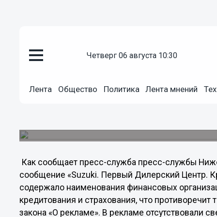
четверг 06 августа 10:30
Общество
20.10.2012
02:39
Лента
Общество
Политика
Лента мнений
Тех
Первый Дилерский Центр оштр
Наружная реклама компании, размещенная на п
о рекламе.
Как сообщает пресс-служба пресс-службы Ниж
сообщение «Suzuki. Первый Дилерский Центр. Кре
содержало наименования финансовых организа
кредитования и страхования, что противоречит 
закона «О рекламе». В рекламе отсутствовали с