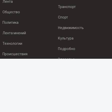
Лента
Транспорт
Общество
Спорт
Политика
Недвижимость
Лента мнений
Культура
Технологии
Подробно
Происшествия
Здоровье
Экономика
ПОДПИСКА
Подпишись на рассылку NEWSROOM24
и будь
в курсе новостей в своём городе:
Подписаться