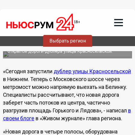
Общество
12.10.2012
02:41
Валерий Шанцев в «Живом журнале»
разместил схему автоподходов к
метромосту
Выбрать регион
Губернатор также поделился своими впечатлениями от
открытой дороги-дублера улицы Красносельской.
«Сегодня запустили
дублер улицы Красносельской
в Нижнем. Теперь с Московского шоссе через
метромост можно напрямую выехать на Белинку.
Специалисты рассчитывают, что новая дорога
заберет часть потоков из центра, частично
разгрузив площадь Горького и Лядова», - написал
в
своем блоге
в «Живом журнале» глава региона.
«Новая дорога в четыре полосы, оборудована