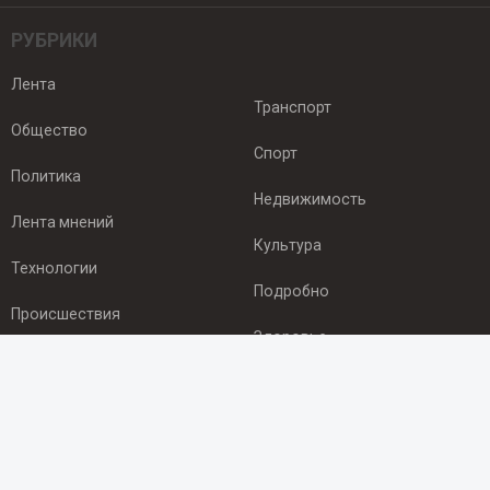
РУБРИКИ
Лента
Транспорт
Общество
Спорт
Политика
Недвижимость
Лента мнений
Культура
Технологии
Подробно
Происшествия
Здоровье
Экономика
ПОДПИСКА
Подпишись на рассылку NEWSROOM24
и будь
в курсе новостей в своём городе: