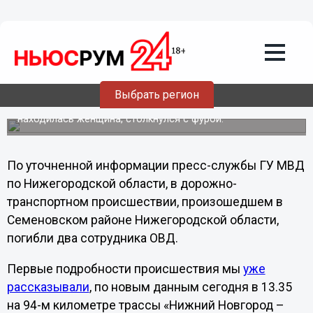
11.10.2012
06:10
Стало известно, что погибшие сегодня
в ДТП на трассе Нижний Новгород-
Киров были сотрудниками полиции
Выбрать регион
Newsroom24 ранее сообщало подробности трагедии в
которой легковой автомобиль, за рулем которого
находилась женщина, столкнулся с фурой.
По уточненной информации пресс-службы ГУ МВД
по Нижегородской области, в дорожно-
транспортном происшествии, произошедшем в
Семеновском районе Нижегородской области,
погибли два сотрудника ОВД.
Первые подробности происшествия мы
уже
рассказывали
, по новым данным сегодня в 13.35
на 94-м километре трассы «Нижний Новгород –