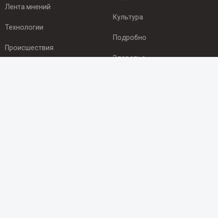
Лента мнений
Культура
Технологии
Подробно
Происшествия
Здоровье
Экономика
ПОДПИСКА
Подпишись на рассылку NEWSROOM24
и будь
в курсе новостей в своём городе:
Подписаться
© 2012 - 2025 ООО "Ньюсрум" (ИА Newsroom24 (Ньюсрум24).
Учредитель — ООО "Ньюсрум"
Свидетельство о регистрации СМИ ИА № ФС 77 - 45920 от 22.07.2011г.
выдано Федеральной службой по надзору в сфере связи,
информационных технологий и массовый коммуникаций.