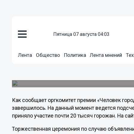
пятница 07 августа 04:03
Общество
05.10.2012
02:29
Лента
Общество
Политика
Лента мнений
Тех
Голосование за номинантов ни
«Человек города» подошло к к
Нижегородцы в скором времени узнают имена 
Как сообщает оргкомитет премии «Человек горо
завершилось. На данный момент ведется подсчет
приняло участие почти 20 тысяч горожан. На са
Торжественная церемония по случаю объявлен