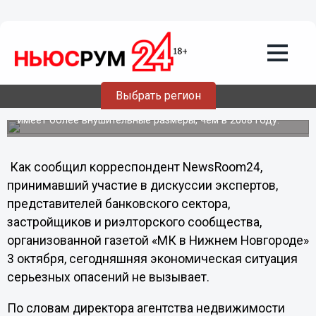
«Несмотря на предчувствие
экономического кризиса, инвестиции в
жилье – всегда выгодные», - директор
агентства недвижимости «Кварц»
Участники круглого стола на тему вероятного
Выбрать регион
экономического кризиса, констатировали, что «подушка
безопасности» у банков и жителей региона сегодня
имеет более внушительные размеры, чем в 2008 году.
Как сообщил корреспондент NewsRoom24,
принимавший участие в дискуссии экспертов,
представителей банковского сектора,
застройщиков и риэлторского сообщества,
организованной газетой «МК в Нижнем Новгороде»
3 октября, сегодняшняя экономическая ситуация
серьезных опасений не вызывает.
По словам директора агентства недвижимости