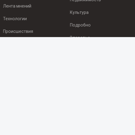
Лента мнений
Культура
Технологии
Подробно
Происшествия
Здоровье
Экономика
ПОДПИСКА
Подпишись на рассылку NEWSROOM24
и будь
в курсе новостей в своём городе:
Подписаться
© 2012 - 2025 ООО "Ньюсрум" (ИА Newsroom24 (Ньюсрум24).
Учредитель — ООО "Ньюсрум"
Свидетельство о регистрации СМИ ИА № ФС 77 - 45920 от 22.07.2011г.
выдано Федеральной службой по надзору в сфере связи,