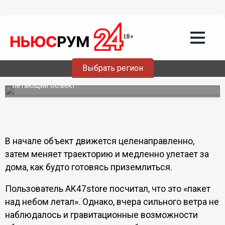
Общество
04.10.2012
00:24
НЛО наблюдали в Нижегородской
области
Выбрать регион
В центре Дзержинска Нижегородской области вечером
2 октября очевидцы сняли на видео неопознанный
летающий объект.
В начале объект движется целенаправленно,
затем меняет траекторию и медленно улетает за
дома, как будто готовясь приземлиться.
Пользователь AK47store посчитал, что это «пакет
над небом летал». Однако, вчера сильного ветра не
наблюдалось и гравитационные возможности