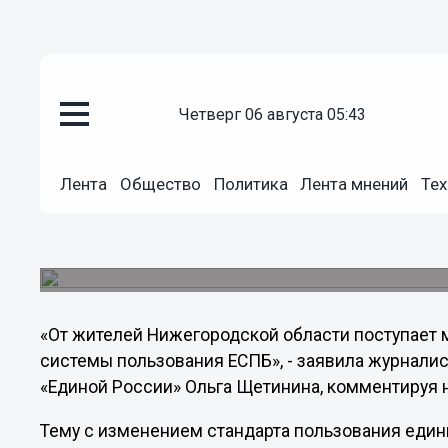
Общество
четверг 06 августа 05:43
11.09.2012
04:45
Щетинина прокомментировала
Лента
Общество
Политика
Лента мнений
Тех
пользования единого социальн
От жителей Нижегородской области поступает
системы пользования единого социального прое
«От жителей Нижегородской области поступает
системы пользования ЕСПБ», - заявила журналис
«Единой России» Ольга Щетинина, комментируя 
Тему с изменением стандарта пользования ед