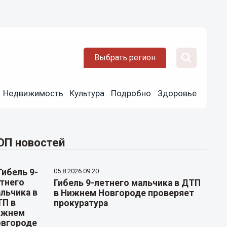
Выбрать регион
Недвижимость
Культура
Подробно
Здоровье
ОП новостей
05.8.2026 09:20
Гибель 9-летнего мальчика в ДТП
в Нижнем Новгороде проверяет
прокуратура