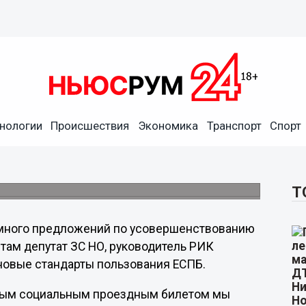
 новые стандарты
нологии
Происшествия
Экономика
Транспорт
Спорт
ого проездного
 много предложений по усовершенствованию
здного билета.
Т
 много предложений по усовершенствованию
там депутат ЗС НО, руководитель РИК
новые стандарты пользования ЕСПБ.
иным социальным проездным билетом мы