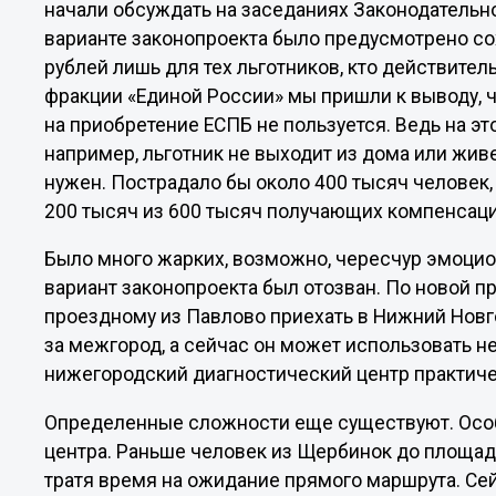
начали обсуждать на заседаниях Законодательно
варианте законопроекта было предусмотрено с
рублей лишь для тех льготников, кто действите
фракции «Единой России» мы пришли к выводу, чт
на приобретение ЕСПБ не пользуется. Ведь на э
например, льготник не выходит из дома или живе
нужен. Пострадало бы около 400 тысяч человек,
200 тысяч из 600 тысяч получающих компенсаци
Было много жарких, возможно, чересчур эмоцио
вариант законопроекта был отозван. По новой 
проездному из Павлово приехать в Нижний Новг
за межгород, а сейчас он может использовать н
нижегородский диагностический центр практиче
Определенные сложности еще существуют. Особе
центра. Раньше человек из Щербинок до площад
тратя время на ожидание прямого маршрута. Се