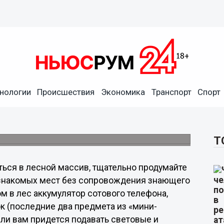
нологии
Происшествия
Экономика
Транспорт
Спорт
асного поведения в лесу
ёл к возникновению лесного пожара,
одской области.
Т
ться в лесной массив, тщательно продумайте
езнакомых мест без сопровождения знающего
м в лес аккумулятор сотового телефона,
ок (последние два предмета из «мини-
сли вам придется подавать световые и