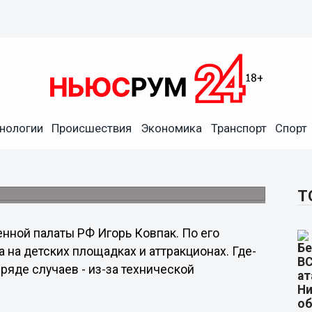
ора информации об опасных
нологии
Происшествия
Экономика
Транспорт
Спорт
будет направлена профильным чиновникам
ниторинг ситуации вплоть до устранения
Т
нной палаты РФ Игорь Ковпак. По его
 на детских площадках и аттракционах. Где-
 ряде случаев - из-за технической