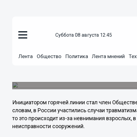
Общество
суббота 08 августа 12:45
14.08.2012
00:58
Открыта горячая линия для сб
аттракционах
Лента
Общество
Политика
Лента мнений
Тех
Информация, поступившая на горячую линию, 
на местах. Общественная палата будет вести мо
неисправностей.
Инициатором горячей линии стал член Обществе
словам, в России участились случаи травматизма
то это происходит из-за невнимания взрослых, в
неисправности сооружений.