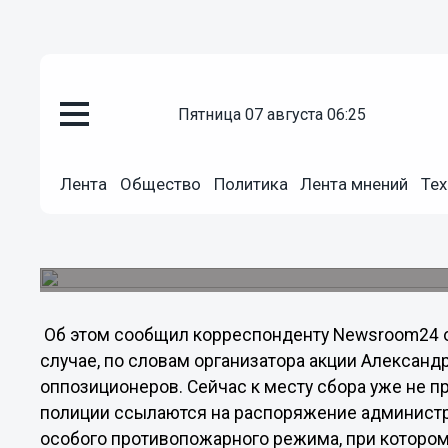
Общество
08.08.2012
23:35
пятница 07 августа 06:25
В Нижегородской области влас
оппозиции
Лента
Общество
Политика
Лента мнений
Тех
Участники палаточного лагеря начали собиратьс
находится около 50 человек. Сегодня на место 
администрации и МЧС. Они предупредили оппо
лагерь до 16:00.
Об этом сообщил корреспонденту Newsroom24 од
случае, по словам организатора акции Александ
оппозиционеров. Сейчас к месту сбора уже не 
полиции ссылаются на распоряжение администр
особого противопожарного режима, при которо