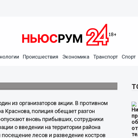
ти запретили лагерь
нологии
Происшествия
Экономика
Транспорт
Спорт
я под Богородском еще вчера. Сейчас там
выехали сотрудники полиции, представители
зиционеров о необходимости свернуть
Т
ин из организаторов акции. В противном
ра Краснова, полиция обещает разгон
пропускают вновь прибывших, сотрудники
ации о введении на территории района
м посещение лесов и разведение костров