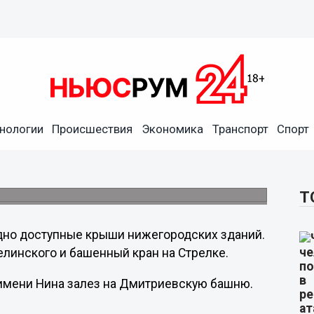
нологии
Происшествия
Экономика
Транспорт
Спорт
рил очередную высоту
Кремля, о чем сообщил на своей странице
Т
удно доступные крыши нижегородских зданий.
Белинского и башенный кран на Стрелке.
имени Нина залез на Дмитриевскую башню.