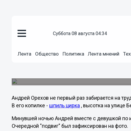
суббота 08 августа 04:34
Общество
08.08.2012
07:55
Лента
Общество
Политика
Лента мнений
Тех
Нижегородский школьник поко
Он дотянулся до оленя на Дмитриевской башне 
ВКонтакте.
Андрей Орехов не первый раз забирается на тр
В его копилке -
шпиль цирка
, высотка на улице 
Минувшей ночью Андрей вместе с девушкой по 
Очередной "подвиг" был зафиксирован на фото.