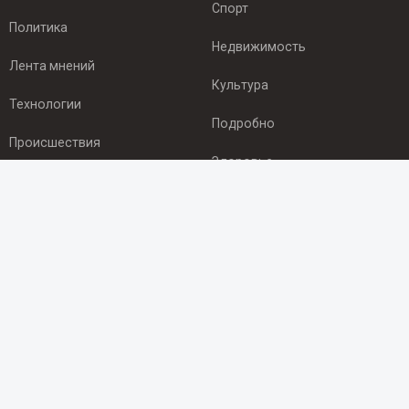
Спорт
Политика
Недвижимость
Лента мнений
Культура
Технологии
Подробно
Происшествия
Здоровье
Экономика
ПОДПИСКА
Подпишись на рассылку NEWSROOM24
и будь
в курсе новостей в своём городе:
Подписаться
© 2012 - 2025 ООО "Ньюсрум" (ИА Newsroom24 (Ньюсрум24).