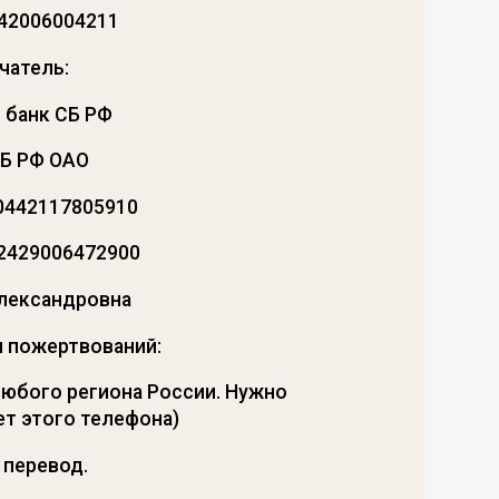
142006004211
чатель:
 банк СБ РФ
СБ РФ ОАО
0442117805910
02429006472900
Александровна
я пожертвований:
любого региона России. Нужно
ет этого телефона)
 перевод.