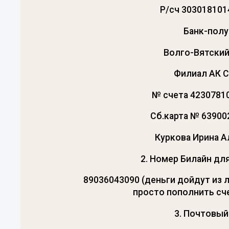
Р/сч 30301810
Банк-полу
Волго-Вятский
Филиал АК 
№ счета 4230781
Сб.карта № 6390
Куркова Ирина 
2. Номер Билайн дл
89036043090 (деньги дойдут из 
просто пополнить сч
3. Почтовый