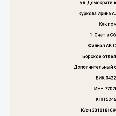
ул. Демократичес
Куркова Ирина 
Как по
1. Счет в С
Филиал АК 
Борское отде
Дополнительный 
БИК 042
ИНН 7707
КПП 524
К/сч 30101810