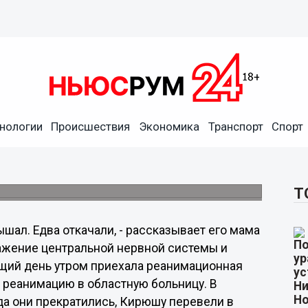
очна нужна помощь!
нологии
Происшествия
Экономика
Транспорт
Спорт
 Евпатория, нужно собрать 119 тысяч
о, которая одна воспитывает малыша, таких
 в редакцию.
Т
ал. Едва откачали, - рассказывает его мама
ражение центральной нервной системы и
щий день утром приехала реанимационная
 реанимацию в областную больницу. В
гда они прекратились, Кирюшу перевели в