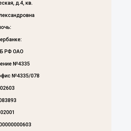
кая, д.4, кв.
Александровна
мочь:
бербанке:
СБ РФ ОАО
ление №4335
офис №4335/078
202603
083893
602001
900000000603