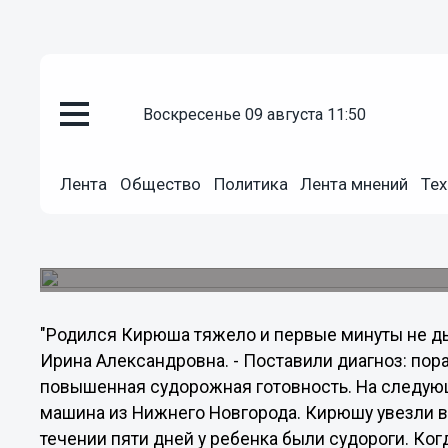
воскресенье 09 августа 11:50
Общество
31.07.2012
01:01
5-летнему Кирюше Куркову ср
Лента
Общество
Политика
Лента мнений
Тех
Чтобы пройти реабилитацию в санатории города
рублей. У мамы - жительницы поселка Варнавин
денег нет. С просьбой о помощи она обратилась
"Родился Кирюша тяжело и первые минуты не дыш
Ирина Александровна. - Поставили диагноз: по
повышенная судорожная готовность. На следую
машина из Нижнего Новгорода. Кирюшу увезли в
течении пяти дней у ребенка были судороги. Ко