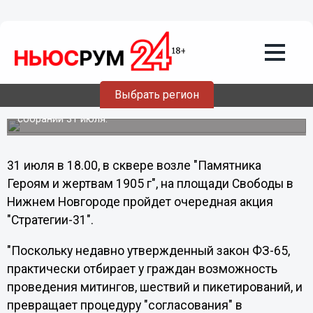
17.07.2012
22:31
Оргкомитет "Стратегии-31" направил в
нижегородскую администрацию
предупреждение
Выбрать регион
В нем организаторы очередной акции "Стратегии-31"
пишут о недопустимости нарушения закона на мирном
собрании 31 июля.
31 июля в 18.00, в сквере возле "Памятника
Героям и жертвам 1905 г", на площади Свободы в
Нижнем Новгороде пройдет очередная акция
"Стратегии-31".
"Поскольку недавно утвержденный закон ФЗ-65,
практически отбирает у граждан возможность
проведения митингов, шествий и пикетирований, и
превращает процедуру "согласования" в