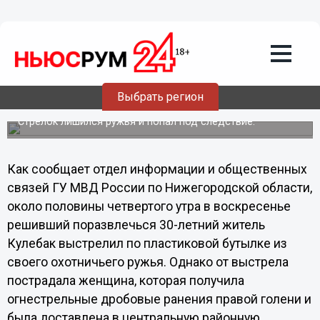
Общество
16.07.2012
20:58
Житель Кулебак, стреляя по
пластиковым бутылкам, ранил
Выбрать регион
женщину
Стрелок лишился ружья и попал под следствие.
Как сообщает отдел информации и общественных
связей ГУ МВД России по Нижегородской области,
около половины четвертого утра в воскресенье
решивший поразвлечься 30-летний житель
Кулебак выстрелил по пластиковой бутылке из
своего охотничьего ружья. Однако от выстрела
пострадала женщина, которая получила
огнестрельные дробовые ранения правой голени и
была доставлена в центральную районную