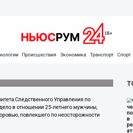
нологии
Происшествия
Экономика
Транспорт
Спорт
 забил мать на глазах у ее
оне Нижнего Новгорода.
Т
итета Следственного Управления по
дело в отношении 25-летнего мужчины,
доровью, повлекшего по неосторожности