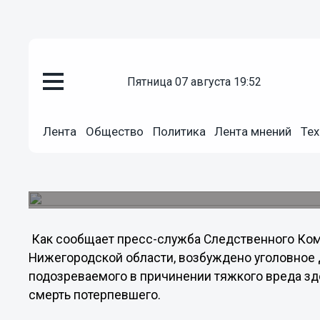
пятница 07 августа 19:52
Общество
12.07.2012
16:41
Лента
Общество
Политика
Лента мнений
Тех
Молодой нижегородец до смерти
сожителя
Происшествие случилось в Автозаводском рай
Как сообщает пресс-служба Следственного Ком
Нижегородской области, возбуждено уголовное 
подозреваемого в причинении тяжкого вреда з
смерть потерпевшего.