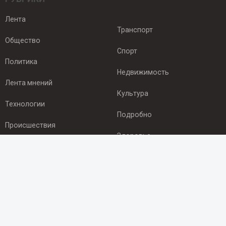
Лента
Транспорт
Общество
Спорт
Политика
Недвижимость
Лента мнений
Культура
Технологии
Подробно
Происшествия
Здоровье
Экономика
ПОДПИСКА
Подпишись на рассылку NEWSROOM24
и будь
в курсе новостей в своём городе: