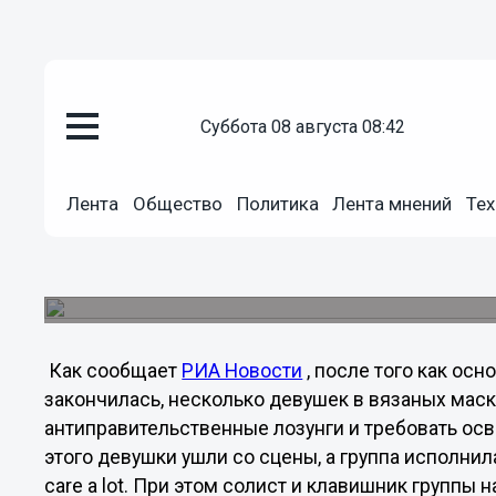
Общество
суббота 08 августа 08:42
03.07.2012
10:06
Культовая рок-группа "Faith N
Лента
Общество
Политика
Лента мнений
Тех
Riot"
Свою поддержку россиянкам,ожидающим суда з
продемонстрировали во время выступления в в 
Как сообщает
РИА Новости
, после того как ос
закончилась, несколько девушек в вязаных маск
антиправительственные лозунги и требовать осв
этого девушки ушли со сцены, а группа исполни
care a lot. При этом солист и клавишник группы н