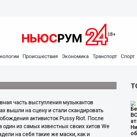
o More" поддержала "Pussy
нологии
Происшествия
Экономика
Транспорт
Спорт
а панк-молебен в церкви, рокеры
столичном клубе Stadium Live.
Т
новная часть выступления музыкантов
ах вышли на сцену и стали скандировать
обождения активисток Pussy Riot. После
ла один из самых известных своих хитов We
адели на себя такие же маски, как и