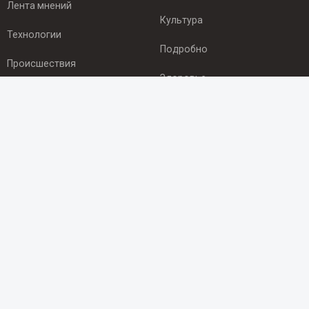
Лента мнений
Культура
Технологии
Подробно
Происшествия
Здоровье
Экономика
ПОДПИСКА
Подпишись на рассылку NEWSROOM24
и будь
в курсе новостей в своём городе:
Подписаться
© 2012 - 2025 ООО "Ньюсрум" (ИА Newsroom24 (Ньюсрум24).
Учредитель — ООО "Ньюсрум"
Свидетельство о регистрации СМИ ИА № ФС 77 - 45920 от 22.07.2011г.
выдано Федеральной службой по надзору в сфере связи,
информационных технологий и массовый коммуникаций.