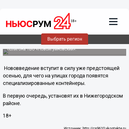
Общество
29.06.2012
18:45
В Нижнем Новгороде введут
раздельный сбор мусора
Выбрать регион
Об этом сообщил глава администрации города Нижнего
Новгорода Олег Кондрашов на открытии нового
полигона ТБО «Новоигумновский».
Нововведение вступит в силу уже предстоящей
осенью, для чего на улицах города появятся
специализированные контейнеры.
В первую очередь, установят их в Нижегородском
районе.
18+
Источник:
http://cs9610.vkontakte.ru