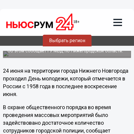
Общество
25.06.2012
23:55
День молодежи в Нижнем Новгороде
Выбрать регион
прошел без происшествий
Об этом сообщает ГУ МВД по Нижегородской области.
24 июня на территории города Нижнего Новгорода
проходил День молодежи, который отмечается в
России с 1958 года в последнее воскресение
июня.
В охране общественного порядка во время
проведения массовых мероприятий было
задействовано достаточное количество
сотрудников городской полиции, сообщает