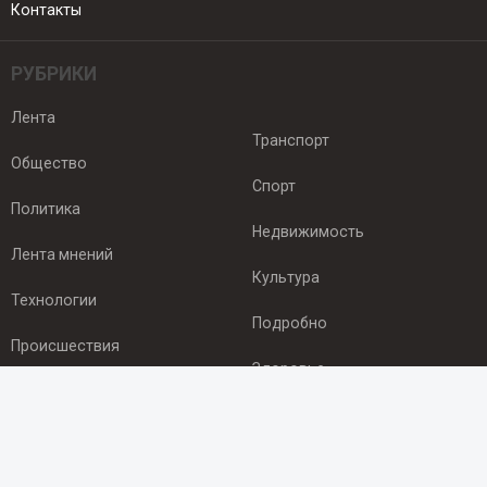
Контакты
РУБРИКИ
Лента
Транспорт
Общество
Спорт
Политика
Недвижимость
Лента мнений
Культура
Технологии
Подробно
Происшествия
Здоровье
Экономика
ПОДПИСКА
Подпишись на рассылку NEWSROOM24
и будь
в курсе новостей в своём городе: