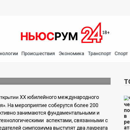
реаты Нобелевской премии
нологии
Происшествия
Экономика
Транспорт
Спорт
международного симпозиума
Т
ХХ юбилейного международного
ткрытии
я». На мероприятие соберутся более 200
 активно занимаются фундаментальными и
технологическими аспектами, связанными с
едателей симпозиума выступят два лауреата