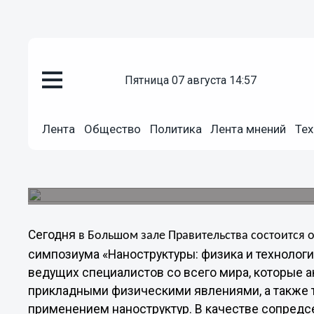
Общество
пятница 07 августа 14:57
25.06.2012
15:26
Нижний Новгород посетят лау
Лента
Общество
Политика
Лента мнений
Тех
Жорес Алферов и Лео Эсаки
В Кремле состоится открытие ХХ юбилейного 
«Наноструктуры: физика и технология».
Сегодня
в Большом зале Правительства состоится
о
симпозиума «Наноструктуры: физика и технологи
ведущих специалистов со всего мира, которые
прикладными физическими явлениями, а также 
применением наноструктур. В качестве сопредс