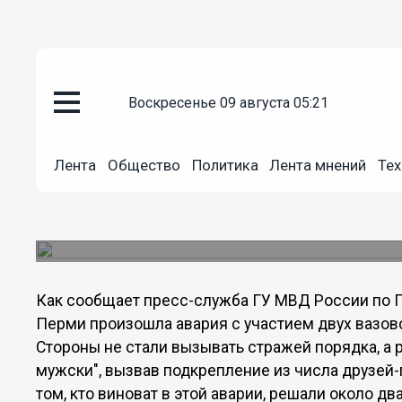
воскресенье 09 августа 05:21
Общество
Лента
Общество
Политика
Лента мнений
Тех
01.07.2012
23:56
В Перми ДТП привело к драке 
К массовым выяснениям отношений привело ст
Как сообщает пресс-служба ГУ МВД России по Пе
Перми произошла авария с участием двух вазов
Стороны не стали вызывать стражей порядка, а 
мужски", вызвав подкрепление из числа друзей-
том, кто виноват в этой аварии, решали около д