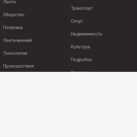
Лента
Транспорт
Общество
Спорт
Политика
Недвижимость
Лента мнений
Культура
Технологии
Подробно
Происшествия
Здоровье
Экономика
ПОДПИСКА
Подпишись на рассылку NEWSROOM24
и будь
в курсе новостей в своём городе:
Подписаться