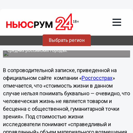
19.06.2012
06:55
«Стоимость» человеческой жизни
составила 3,5 млн рублей
За год она подешевела на 800 тысяч - это результаты
опроса, который провели аналитики Центра
Выбрать регион
стратегических исследований компании «Росгосстрах».
Было опрошено 2200 респондентов в 36 крупных и
средних российских городах.
В сопроводительной записке, приведенной на
официальном сайте компании «
Росгосстрах
»
отмечается, что «стоимость жизни в данном
случае нельзя понимать буквально — очевидно, что
человеческая жизнь не является товаром и
бесценна с общественной, гуманитарной точки
зрения». Под стоимостью жизни
исследователи понимают «справедливый и
оправданный» объем материального возмещения