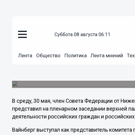
Общество
суббота 08 августа 06:11
01.06.2012
23:19
Нижегородский сенатор Алекса
Совфеде о проблемах Антаркт
Лента
Общество
Политика
Лента мнений
Тех
Сенатор раскрыл основные положения Закона, 
российских физических и юридических лиц на т
этой деятельностью, в том числе – по вопрос
В среду, 30 мая, член Совета Федерации от Ниж
представил на пленарном заседании верхней па
деятельности российских граждан и российских
Вайнберг выступал как представитель комитета 