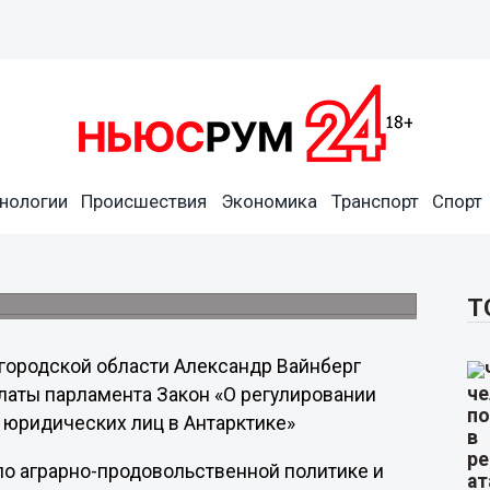
ндр Вайнберг рассказал в
ики
нологии
Происшествия
Экономика
Транспорт
Спорт
касающиеся регулирования деятельности
ерритории Белого континента, контроля над
ам охраны окружающей среды.
Т
егородской области Александр Вайнберг
латы парламента Закон «О регулировании
 юридических лиц в Антарктике»
по аграрно-продовольственной политике и