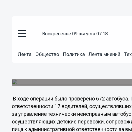
Общество
воскресенье 09 августа 07:18
25.05.2012
02:53
В Нижегородском управлении 
операции «Школьный автобус»
Лента
Общество
Политика
Лента мнений
Тех
Операция проводилась с целью усиления контр
эксплуатацию автобусов для перевозки детей, в
кадров, поддержания транспорта в исправном со
В ходе операции было проверено 672 автобуса.
ответственности 17 водителей, осуществлявших 
за управление технически неисправным автобусо
осуществляющих детские перевозки, сопровож
лица к административной ответственности за вы