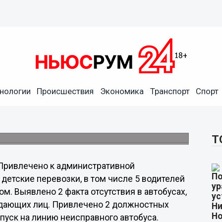
ГИБДД подвели итоги
нологии
Происшествия
Экономика
Транспорт
Спорт
оля за организациями, осуществляющими
 том числе в части подбора водительских
стоянии, контроля за работой водителей.
Т
 Привлечено к административной
детские перевозки, в том числе 5 водителей
м. Выявлено 2 факта отсутствия в автобусах,
дающих лиц. Привлечено 2 должностных
пуск на линию неисправного автобуса.