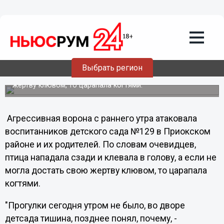
23.05.2012
20:09
Агрессивная ворона атаковала детский
сад в Нижнем Новгороде
Агрессивная ворона с раннего утра атаковала
воспитанников детского сада №129 в Приокском районе
Выбрать регион
и их родителей. По словам очевидцев, птица нападала
сзади и клевала в голову, а если не могла достать свою
жертву клювом, то царапала когтями.
Агрессивная ворона с раннего утра атаковала
воспитанников детского сада №129 в Приокском
районе и их родителей. По словам очевидцев,
птица нападала сзади и клевала в голову, а если не
могла достать свою жертву клювом, то царапала
когтями.
"Прогулки сегодня утром не было, во дворе
детсада тишина, позднее понял, почему, -