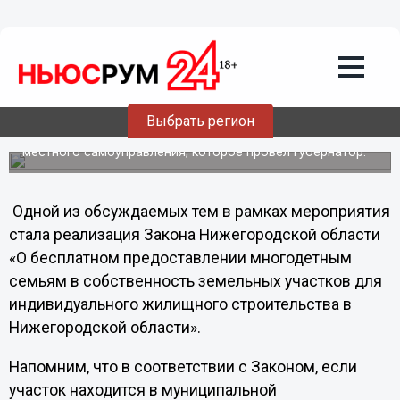
18.05.2012
03:58
Земельные участки среди
многодетных семей будут
распределяться по жребию
Об этом сообщил министр государственного имущества
Выбрать регион
и земельных ресурсов Нижегородской области
Александр Макаров после совещания с главами
местного самоуправления, которое провел губернатор.
Одной из обсуждаемых тем в рамках мероприятия
стала реализация Закона Нижегородской области
«О бесплатном предоставлении многодетным
семьям в собственность земельных участков для
индивидуального жилищного строительства в
Нижегородской области».
Напомним, что в соответствии с Законом, если
участок находится в муниципальной