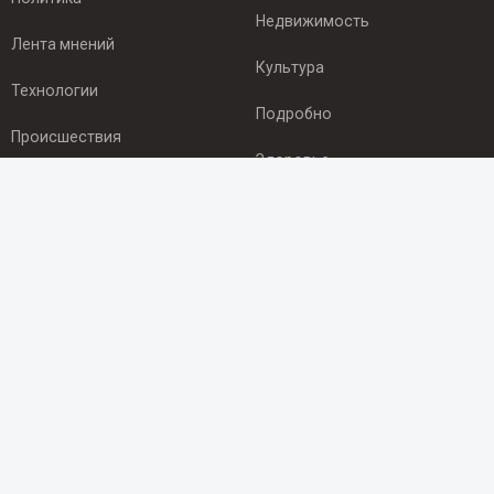
Недвижимость
Лента мнений
Культура
Технологии
Подробно
Происшествия
Здоровье
Экономика
ПОДПИСКА
Подпишись на рассылку NEWSROOM24
и будь
в курсе новостей в своём городе:
Подписаться
© 2012 - 2025 ООО "Ньюсрум" (ИА Newsroom24 (Ньюсрум24).
Учредитель — ООО "Ньюсрум"
Свидетельство о регистрации СМИ ИА № ФС 77 - 45920 от 22.07.2011г.