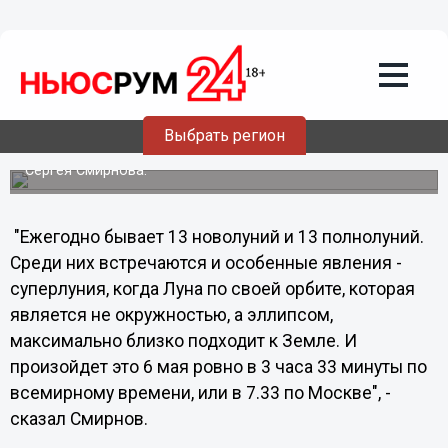
05.05.2012
22:59
Земляне в предстоящую ночь увидят
суперлуние
В ночь на воскресенье Луна максимально приблизится
по своей орбите к Земле, и жители планеты смогут
наблюдать в этот момент суперлуние, сообщает
Выбрать регион
"Интерфакс" со ссылкой на старшего научного
сотрудника Главной астрономической обсерватории
Сергея Смирнова.
"Ежегодно бывает 13 новолуний и 13 полнолуний.
Среди них встречаются и особенные явления -
суперлуния, когда Луна по своей орбите, которая
является не окружностью, а эллипсом,
максимально близко подходит к Земле. И
произойдет это 6 мая ровно в 3 часа 33 минуты по
всемирному времени, или в 7.33 по Москве", -
сказал Смирнов.