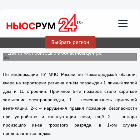
Общество
30.04.2012
19:39
За минувшие сутки в Нижегородской
Выбрать регион
области произошло 12 пожаров
Два из них произошло в областном центре.
По информации ГУ МЧС России по Нижегородской области,
вчера на территории региона огнём поврежден 1 личный жилой
дом и 11 строений. Причиной 5-ти пожаров стало короткое
замыкание электропроводки, 1 – неисправность приточной
вентиляции, 2-х – нарушения правил пожарной безопасности
при устройстве и эксплуатации печи, ещё 2 – пожара
произошло из-за грозового разряда, в 1-ом случае
предполагается поджог.