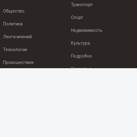
Транспорт
Общество
Спорт
Политика
Недвижимость
Лента мнений
Культура
Технологии
Подробно
Происшествия
Здоровье
Экономика
ПОДПИСКА
Подпишись на рассылку NEWSROOM24
и будь
в курсе новостей в своём городе:
Подписаться