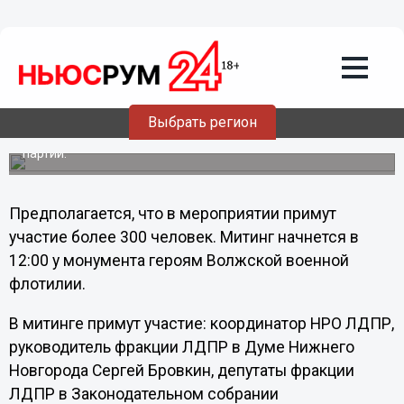
Общество
27.04.2012
21:51
ЛДПР 1 мая выйдет на праздничный
митинг в Нижнем Новгороде
Праздничный митинг НРО ЛДПР, посвященный Дню
Выбрать регион
солидарности русского народа, пройдет 1 мая на
площади Маркина в Нижнего Новгороде, сообщает НРО
партии.
Предполагается, что в мероприятии примут
участие более 300 человек. Митинг начнется в
12:00 у монумента героям Волжской военной
флотилии.
В митинге примут участие: координатор НРО ЛДПР,
руководитель фракции ЛДПР в Думе Нижнего
Новгорода Сергей Бровкин, депутаты фракции
ЛДПР в Законодательном собрании