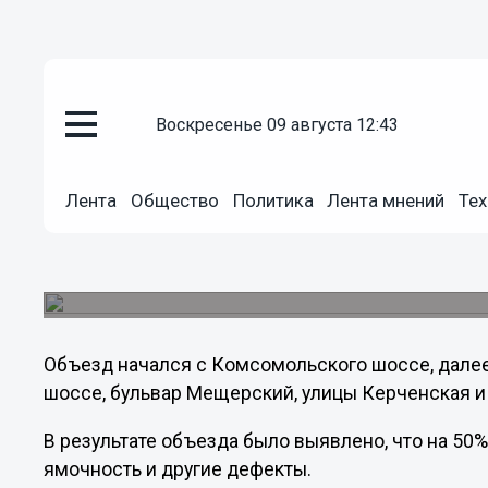
Общество
воскресенье 09 августа 12:43
20.04.2012
00:37
Ямы на дорогах Канавинского
Лента
Общество
Политика
Лента мнений
Тех
ликвидировать к 30 апреля
Сегодня глава Канавинского района Николай С
состоянию дорог в районе.
Объезд начался с Комсомольского шоссе, далее
шоссе, бульвар Мещерский, улицы Керченская и
В результате объезда было выявлено, что на 50
ямочность и другие дефекты.