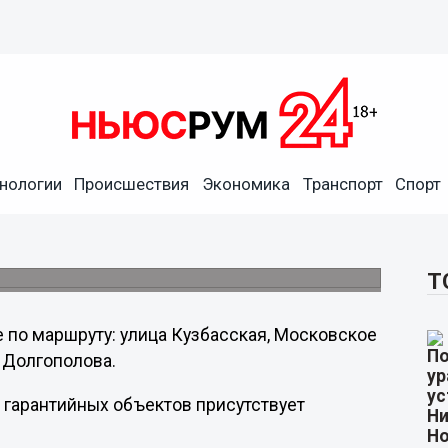
 района должны
нологии
Происшествия
Экономика
Транспорт
Спорт
атаев провел выездное совещание по
Т
 по маршруту: улица Кузбасская, Московское
 Долгополова.
% гарантийных объектов присутствует