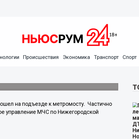
тромоста произошел
нологии
Происшествия
Экономика
Транспорт
Спорт
юю неделю. Первый произошел 11 апреля на
устранены.
Т
зошел на подъезде к метромосту. Частично
ное управление МЧС по Нижегородской