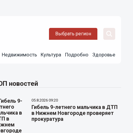
Выбрать регион
Недвижимость
Культура
Подробно
Здоровье
ОП новостей
05.8.2026 09:20
Гибель 9-летнего мальчика в ДТП
в Нижнем Новгороде проверяет
прокуратура