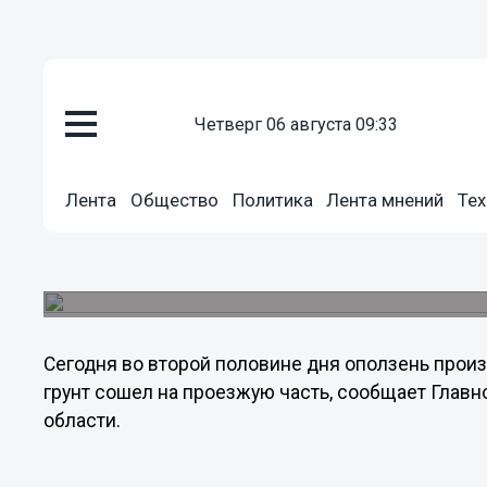
Общество
четверг 06 августа 09:33
14.04.2012
04:47
В Нижнем Новгороде около ме
Лента
Общество
Политика
Лента мнений
Тех
оползень
Это уже второй оползень в городе за последн
Зеленском съезде. Последствия до сих пор не 
Сегодня во второй половине дня оползень прои
грунт сошел на проезжую часть, сообщает Глав
области.