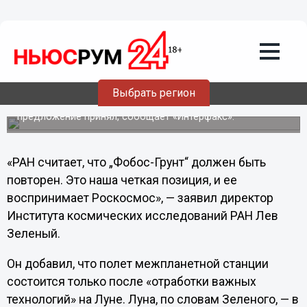
11.04.2012
01:30
Роскосмос возобновит проект «Фобос-
Грунт»
Российская межпланетная станция снова полетит за
грунтом спутника Марса Фобоса. Предложение
Выбрать регион
повторить проект «Фобос-Грунт» сделала Роскосмосу
Российская академия наук (РАН). Роскосмос
предложение принял, сообщает «Интерфакс».
«РАН считает, что „Фобос-Грунт“ должен быть
повторен. Это наша четкая позиция, и ее
воспринимает Роскосмос», — заявил директор
Института космических исследований РАН Лев
Зеленый.
Он добавил, что полет межпланетной станции
состоится только после «отработки важных
технологий» на Луне. Луна, по словам Зеленого, — в