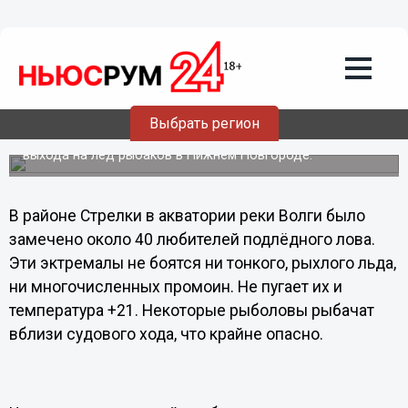
Общество
18.04.2012
00:12
МЧС призывает любителей подлёдной
рыбалки сматывать удочки
Сотрудники Государственной инспекции по маломерным
Выбрать регион
судам ГУ МЧС России по Нижегородской области
провели профилактический рейд по местам массового
выхода на лёд рыбаков в Нижнем Новгороде.
В районе Стрелки в акватории реки Волги было
замечено около 40 любителей подлёдного лова.
Эти эктремалы не боятся ни тонкого, рыхлого льда,
ни многочисленных промоин. Не пугает их и
температура +21. Некоторые рыболовы рыбачат
вблизи судового хода, что крайне опасно.