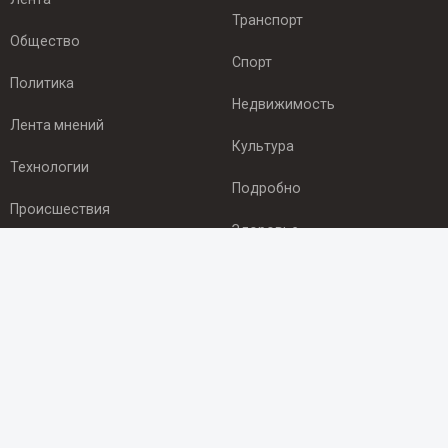
Транспорт
Общество
Спорт
Политика
Недвижимость
Лента мнений
Культура
Технологии
Подробно
Происшествия
Здоровье
Экономика
ПОДПИСКА
Подпишись на рассылку NEWSROOM24
и будь
в курсе новостей в своём городе:
Подписаться