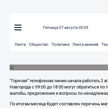
пятница 07 августа 05:09
Общество
03.04.2012
18:53
Лента
Общество
Политика
Лента мнений
Тех
На ямы и колдобины можно п
Нижегородское региональное отделение ЛДПР 
проблемным местам на дорогах Нижнего Новго
"Горячая" телефонная линия начала работать 2 
Новгорода с 09:00 до 18:00 могут обратиться по т
жалобы, предложения и вопросы по ненадлежащ
По итогам месяца будет составлен перечень ма