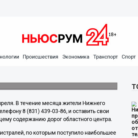
нологии
Происшествия
Экономика
Транспорт
Спорт
ожаловаться в НРО ЛДПР
открыло "горячую" телефонную линию по
рода.
Т
апреля. В течение месяца жители Нижнего
елефону 8 (831) 439-03-86, и оставить свои
ему содержанию дорог областного центра.
гистралей, по которым поступило наибольшее