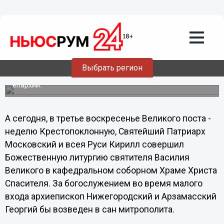
Архиепископ Нижегородский и
Арзамасский Георгий стал
митрополитом
Накануне Священный Синод Русской Православной
Церкви назначил архиепископа Нижегородского и
Арзамасского Георгия главой вновь образованной
Выбрать регион
Нижегородской митрополии, в состав которой вошли
Нижегородская, Городецкая, Выксунская и Лысковская
епархии.
А сегодня, в третье воскресенье Великого поста -
неделю Крестопоклонную, Святейший Патриарх
Московский и всея Руси Кирилл совершил
Божественную литургию святителя Василия
Великого в кафедральном соборном Храме Христа
Спасителя. За богослужением во время малого
входа архиепископ Нижегородский и Арзамасский
Георгий бы возведен в сан митрополита.