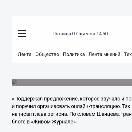
Общество
пятница 07 августа 14:50
28.02.2012
22:44
Впервые встреча Шанцева с бл
Лента
Общество
Политика
Лента мнений
Тех
транслироваться в Интернете
Об этом глава региона сообщил в своем блоге 
организована 28 февраля в 19.45.
«Поддержал предложение, которое звучало и посл
и поручил организовать онлайн-трансляцию. Так
написал глава региона. По словам Шанцева, тран
блоге в «Живом Журнале».