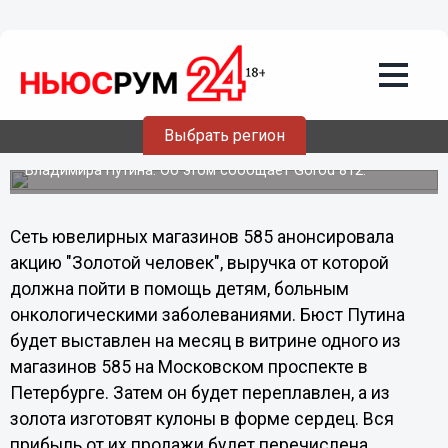
Общество
18.02.2012
04:30
В Санкт-Петербурге отлили золотой
бюст Путина
В Санкт-Петербурге в благотворительных целях отлит из
Выбрать регион
золота 585-й пробы пудовый (16,38 килограмма) бюст
премьера-министра России и кандидата в президенты
Владимира Путина. Об этом сообщает Gorod 812.
Сеть ювелирных магазинов 585 анонсировала
акцию "Золотой человек", выручка от которой
должна пойти в помощь детям, больным
онкологическими заболеваниями. Бюст Путина
будет выставлен на месяц в витрине одного из
магазинов 585 на Московском проспекте в
Петербурге. Затем он будет переплавлен, а из
золота изготовят кулоны в форме сердец. Вся
прибыль от их продажи будет перечислена