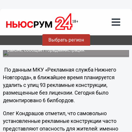
14.02.2012
23:29
С улиц Нижнего уберут 93 незаконные
рекламные конструкции
Сегодня глава администрации Нижнего Новгорода Олег
Кондрашов вместе с прокурором города Владимиром
Выбрать регион
Никоновым проверил, как идет снос незаконно
установленных рекламных конструкций в Ленинском
районе, сообщает горадминистрация.
По данным МКУ «Рекламная служба Нижнего
Новгорода», в ближайшее время планируется
удалить с улиц 93 рекламные конструкции,
размещенные без лицензии. Сегодня было
демонтировано 6 билбордов.
Олег Кондрашов отметил, что самовольно
установленные рекламные конструкции часто
представляют опасность для жителей: именно