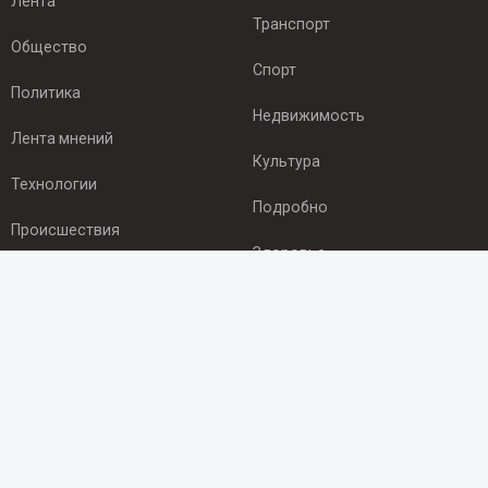
Лента
Транспорт
Общество
Спорт
Политика
Недвижимость
Лента мнений
Культура
Технологии
Подробно
Происшествия
Здоровье
Экономика
ПОДПИСКА
Подпишись на рассылку NEWSROOM24
и будь
в курсе новостей в своём городе:
Подписаться