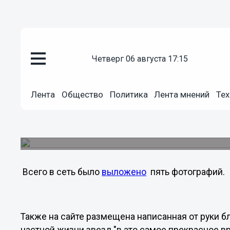
четверг 06 августа 17:15
Общество
12.02.2012
00:52
Бейонсе выложила в интернет 
Лента
Общество
Политика
Лента мнений
Тех
Американская певица Бейонсе Ноулз и ее муж 
созданном сайте HelloBlueIvyCarter первые фот
родилась 7 января.
Всего в сеть было
выложено
пять фотографий.
Также на сайте размещена написанная от руки 