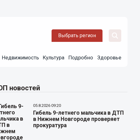
Выбрать регион
Недвижимость
Культура
Подробно
Здоровье
ОП новостей
05.8.2026 09:20
Гибель 9-летнего мальчика в ДТП
в Нижнем Новгороде проверяет
прокуратура