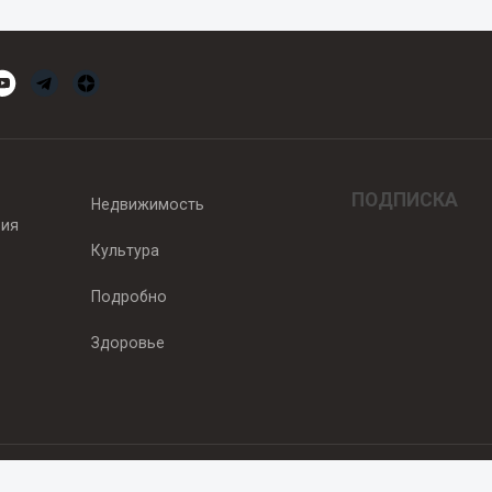
ПОДПИСКА
Недвижимость
вия
Культура
Подробно
Здоровье
едитель — ООО "Ньюсрум"
2011г. выдано Федеральной службой по надзору в сфере связи, информа