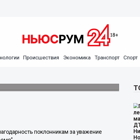
первые фото своей дочери
нологии
Происшествия
Экономика
Транспорт
Спорт
рэппер Jay-Z выложили на специально
ографии своей дочери Блю Айви. Она
Т
благодарность поклонникам за уважение