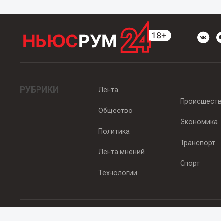
РУБРИКИ
Лента
Происшест
Общество
Экономика
Политика
Транспорт
Лента мнений
Спорт
Технологии
© 2012 - 2025 ООО "Ньюсрум" (ИА Newsroom24 (Ньюсрум24). Учр
Свидетельство о регистрации СМИ ИА № ФС 77 - 45920 от 22.07.