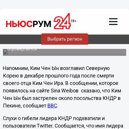
Общество
12.02.2012
00:42
Китайцы «похоронили» Ким Чен Ына
Вечером в пятницу на сайте Sina Weibo (китайский
аналог Twitter) появилось более 380 тысяч сообщений с
Выбрать регион
реакцией на новость об убийстве Ким Чен Ына.
Официально информация о смерти нового лидера КНДР
опровергается.
Напомним, Ким Чен Ын возглавил Северную
Корею в декабре прошлого года после смерти
своего отца Ким Чен Ира. В сообщении, которое
появилось на сайте Sina Weiboв сказано, что Ким
Чен Ын был застрелен около посольства КНДР в
Пекине, сообщает
ВВС
.
Слухи о гибели лидера КНДР подхватили и
пользователи Twitter. Сообщается, что имя лидера